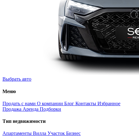
Выбрать авто
Меню
Продать с нами
О компании
Блог
Контакты
Избранное
Продажа
Аренда
Подборки
Тип недвижимости
Апартаменты
Вилла
Участок
Бизнес