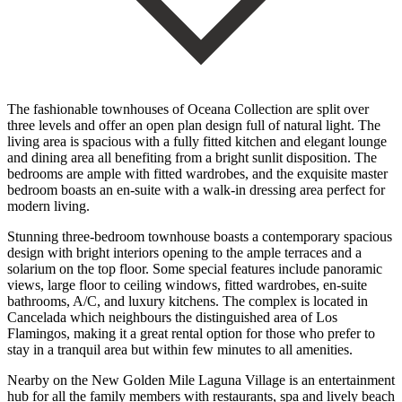
The fashionable townhouses of Oceana Collection are split over
three levels and offer an open plan design full of natural light. The
living area is spacious with a fully fitted kitchen and elegant lounge
and dining area all benefiting from a bright sunlit disposition. The
bedrooms are ample with fitted wardrobes, and the exquisite master
bedroom boasts an en-suite with a walk-in dressing area perfect for
modern living.
Stunning three-bedroom townhouse boasts a contemporary spacious
design with bright interiors opening to the ample terraces and a
solarium on the top floor. Some special features include panoramic
views, large floor to ceiling windows, fitted wardrobes, en-suite
bathrooms, A/C, and luxury kitchens. The complex is located in
Cancelada which neighbours the distinguished area of Los
Flamingos, making it a great rental option for those who prefer to
stay in a tranquil area but within ‌few ‌minutes ‌to ‌all amenities.
‌Nearby on ‌the New Golden Mile Laguna Village is an ‌entertainment
hub ‌for all ‌the family members ‌with ‌restaurants, ‌spa ‌and ‌lively ‌beach