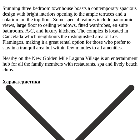
Stunning three-bedroom townhouse boasts a contemporary spacious
design with bright interiors opening to the ample terraces and a
solarium on the top floor. Some special features include panoramic
views, large floor to ceiling windows, fitted wardrobes, en-suite
bathrooms, A/C, and luxury kitchens. The complex is located in
Cancelada which neighbours the distinguished area of Los
Flamingos, making it a great rental option for those who prefer to
stay in a tranquil area but within ‌few ‌minutes ‌to ‌all amenities.
‌Nearby on ‌the New Golden Mile Laguna Village is an ‌entertainment
hub ‌for all ‌the family members ‌with ‌restaurants, ‌spa ‌and ‌lively ‌beach
‌clubs.
Характеристики