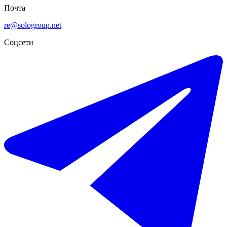
Почта
re@sologroup.net
Соцсети