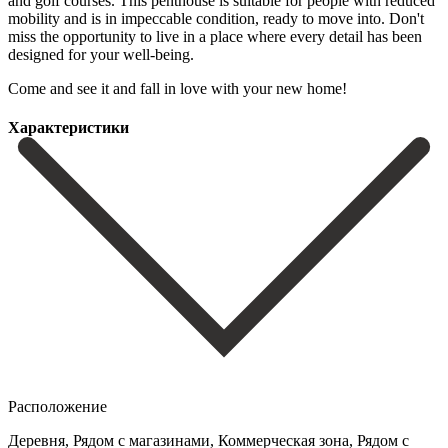
and golf courses. This penthouse is suitable for people with reduced
mobility and is in impeccable condition, ready to move into. Don't
‌miss ‌the ‌opportunity ‌to live ‌in a ‌place where every detail has been
designed for ‌your well-being.
‌Come and ‌see it and ‌fall ‌in ‌love ‌with ‌your ‌new ‌home!
Характеристики
Расположение
Деревня, Рядом с магазинами, Коммерческая зона, Рядом с