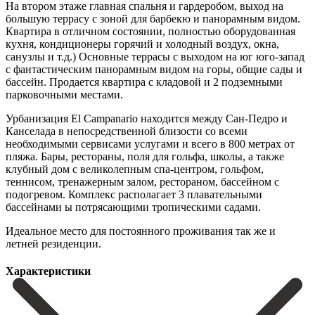
На втором этаже главная спальня и гардеробом, выход на
большую террасу с зоной для барбекю и панорамным видом.
Квартира в отличном состоянии, полностью оборудованная
кухня, кондиционеры горячий и холодный воздух, окна,
санузлы и т.д.) Основные террасы с выходом на юг юго-запад
с фантастическим панорамным видом на горы, общие сады и
бассейн. Продается квартира с кладовoй и 2 подземными
парковочными местами.
Урбанизация El Campanario находится между Сан-Педро и
Канселада в непосредственной близости со всеми
необходимыми сервисами услугами и всего в 800 метрах от
пляжа. Бары, рестораны, поля для гольфа, школы, а также
клубный дом ‌с ‌великолепным ‌спа-центром, ‌гольфом,
теннисом, ‌тренажерным залом, ‌рестораном, бассейном с
подогревом. Комплекс располагает 3 плавательными
‌бассейнами ы ‌потрясающими тропическими ‌садами.
Идеальное место для ‌постоянного ‌проживания ‌так ‌же ‌и
‌летней ‌резиденции.
Характеристики