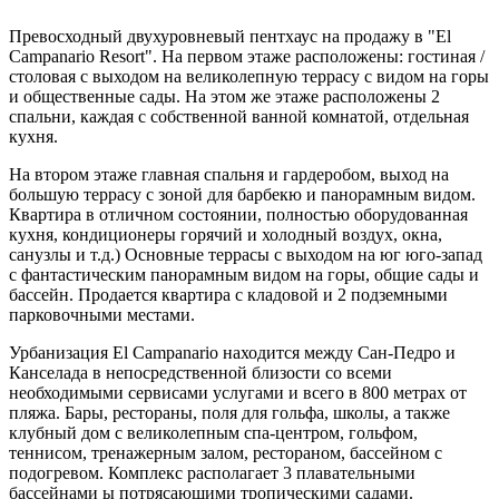
Превосходный двухуровневый пентхаус на продажу в "El
Campanario Resort". На первом этаже расположены: гостиная /
столовая с выходом на великолепную террасу с видом на горы
и общественные сады. На этом же этаже расположены 2
спальни, каждая с собственной ванной комнатой, отдельная
кухня.
На втором этаже главная спальня и гардеробом, выход на
большую террасу с зоной для барбекю и панорамным видом.
Квартира в отличном состоянии, полностью оборудованная
кухня, кондиционеры горячий и холодный воздух, окна,
санузлы и т.д.) Основные террасы с выходом на юг юго-запад
с фантастическим панорамным видом на горы, общие сады и
бассейн. Продается квартира с кладовoй и 2 подземными
парковочными местами.
Урбанизация El Campanario находится между Сан-Педро и
Канселада в непосредственной близости со всеми
необходимыми сервисами услугами и всего в 800 метрах от
пляжа. Бары, рестораны, поля для гольфа, школы, а также
клубный дом ‌с ‌великолепным ‌спа-центром, ‌гольфом,
теннисом, ‌тренажерным залом, ‌рестораном, бассейном с
подогревом. Комплекс располагает 3 плавательными
‌бассейнами ы ‌потрясающими тропическими ‌садами.