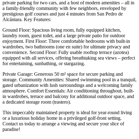
private parking for two cars, and a host of modern amenities – all in
a family-friendly community with few neighbors, enveloped by
prestigious golf courses and just 4 minutes from San Pedro de
Alcántara. Key Features:
Ground Floor: Spacious living room, fully equipped kitchen,
laundry room, guest toilet, and a large private patio for outdoor
enjoyment. First Floor: Three comfortable bedrooms with built-in
wardrobes, two bathrooms (one en suite) for ultimate privacy and
convenience. Second Floor: Fully usable rooftop terrace (azotea)
equipped with all services, offering breathtaking sea views – perfect
for entertaining, sunbathing, or stargazing.
Private Garage: Generous 50 m² space for secure parking and
storage. Community Amenities: Shared swimming pool in a tranquil,
gated urbanization with lush surroundings and a welcoming family
atmosphere. Comfort Essentials: Air conditioning throughout, built-
in wardrobes, terrace and balcony for additional outdoor space, and
a dedicated storage room (trastero).
This impeccably maintained ‌property ‌is ‌ideal ‌for year-round ‌living
or ‌a luxurious holiday home in a privileged golf-front ‌setting.
Contact ‌us today ‌to arrange a ‌viewing ‌and ‌secure ‌your ‌slice ‌of
‌paradise!