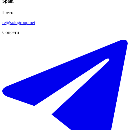
Spain
Почта
re@sologroup.net
-4%
Соцсети
€665.000
€695.000
Продажа таунхауса в Estepona
150 m²
3 комнаты
2 ванны