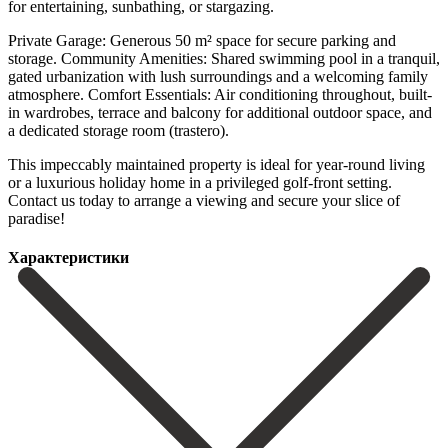
for entertaining, sunbathing, or stargazing.
Private Garage: Generous 50 m² space for secure parking and
storage. Community Amenities: Shared swimming pool in a tranquil,
gated urbanization with lush surroundings and a welcoming family
atmosphere. Comfort Essentials: Air conditioning throughout, built-
in wardrobes, terrace and balcony for additional outdoor space, and
a dedicated storage room (trastero).
This impeccably maintained ‌property ‌is ‌ideal ‌for year-round ‌living
or ‌a luxurious holiday home in a privileged golf-front ‌setting.
Contact ‌us today ‌to arrange a ‌viewing ‌and ‌secure ‌your ‌slice ‌of
‌paradise!
Характеристики