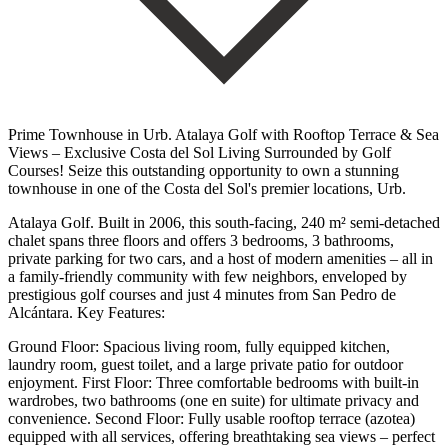
Prime Townhouse in Urb. Atalaya Golf with Rooftop Terrace & Sea
Views – Exclusive Costa del Sol Living Surrounded by Golf
Courses! Seize this outstanding opportunity to own a stunning
townhouse in one of the Costa del Sol's premier locations, Urb.
Atalaya Golf. Built in 2006, this south-facing, 240 m² semi-detached
chalet spans three floors and offers 3 bedrooms, 3 bathrooms,
private parking for two cars, and a host of modern amenities – all in
a family-friendly community with few neighbors, enveloped by
prestigious golf courses and just 4 minutes from San Pedro de
Alcántara. Key Features:
Ground Floor: Spacious living room, fully equipped kitchen,
laundry room, guest toilet, and a large private patio for outdoor
enjoyment. First Floor: Three comfortable bedrooms with built-in
wardrobes, two bathrooms (one en suite) for ultimate privacy and
convenience. Second Floor: Fully usable rooftop terrace (azotea)
equipped with all services, offering breathtaking sea views – perfect