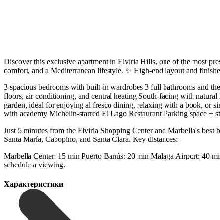
Discover this exclusive apartment in Elviria Hills, one of the most pre
comfort, and a Mediterranean lifestyle. ✨ High-end layout and finishe
3 spacious bedrooms with built-in wardrobes 3 full bathrooms and the
floors, air conditioning, and central heating South-facing with natura
garden, ideal for enjoying al fresco dining, relaxing with a book, 
with academy Michelin-starred El Lago Restaurant Parking space + sto
Just 5 minutes from the Elviria Shopping Center and Marbella's best b
Santa María, Cabopino, and Santa Clara. Key distances:
Marbella Center: 15 min Puerto Banús: 20 ‌min Malaga ‌Airport: ‌40 ‌min 
‌schedule ‌a ‌viewing.
Характеристики