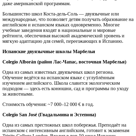
даже американской программам.
Большинство школ Коста-дель-Соль — двуязычные или
международные, что позволяет детям получать образование на
английском и испанском языках одновременно. Многие
учебные заведения входят в национальные и мировые
рейтинги, обеспечивая высокий академический уровень и
мягкую адаптацию для семей, переезжающих в Испанию.
Испанские двуязычные школы Марбельи
Colegio Alborán (район Лас-Чапас, восточная Марбелья)
Одна из самых известных двуязычных школ региона.
Обучение ведётся на испанском языке с углублённым
изучением английского. Школа славится экологическим
подходом — здесь есть конюшни, сад и программы по уходу
за животными.
Стоимость обучения: ~7 000–12 000 € в год.
Colegio San José (Гвадальмина и Эстепона)
Одна из самых престижных школ побережья. Преподаёт на
испанском с интенсивным английским, готовит к экзаменам
Trinity College London. Входит в топ-50 школ Испании.