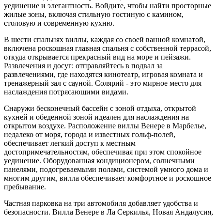
уединение и элегантность. Войдите, чтобы найти просторные
жилые зоны, включая стильную гостиную с камином,
столовую и современную кухню.
В шести спальнях виллы, каждая со своей ванной комнатой,
включена роскошная главная спальня с собственной террасой,
откуда открывается прекрасный вид на море и пейзажи.
Развлечения и досуг: отправляйтесь в подвал за
развлечениями, где находятся кинотеатр, игровая комната и
тренажерный зал с сауной. Солярий - это мирное место для
наслаждения потрясающими видами.
Снаружи бесконечный бассейн с зоной отдыха, открытой
кухней и обеденной зоной идеален для наслаждения на
открытом воздухе. Расположение виллы Венере в Марбелье,
недалеко от моря, города и известных гольф-полей,
обеспечивает легкий доступ к местным
достопримечательностям, обеспечивая при этом спокойное
уединение. Оборудованная кондиционером, солнечными
панелями, подогреваемыми полами, системой умного дома и
многим другим, вилла обеспечивает комфортное и роскошное
пребывание.
Частная парковка на три автомобиля добавляет удобства и
безопасности. Вилла Венере в Ла Серкилья, Новая Андалусия,