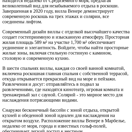
находится недалеко от Средиземного моря, предлагая
великолепный вид для незабываемого отдыха в роскоши.
Завершенная в 2020 году, вилла Венере демонстрирует
современную роскошь на трех этажах и солярии, все
соединены лифтом.
Современный дизайн виллы с отделкой высочайшего качества
создает гостеприимную и изысканную атмосферу. Просторная
жилая площадь 589 м² на участке 1,700 м² обеспечивает
уединение и элегантность. Войдите, чтобы найти просторные
жилые зоны, включая стильную гостиную с камином,
столовую и современную кухню.
В шести спальнях виллы, каждая со своей ванной комнатой,
включена роскошная главная спальня с собственной террасой,
откуда открывается прекрасный вид на море и пейзажи.
Развлечения и досуг: отправляйтесь в подвал за
развлечениями, где находятся кинотеатр, игровая комната и
тренажерный зал с сауной. Солярий - это мирное место для
наслаждения потрясающими видами.
Снаружи бесконечный бассейн с зоной отдыха, открытой
кухней и обеденной зоной идеален для наслаждения на
открытом воздухе. Расположение виллы Венере в Марбелье,
недалеко от моря, города и известных гольф-полей,
обеспечивает легкий доступ к местным