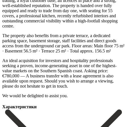
trading, a loyal customer base, all licences in place and a strong,
well-established reputation. The property is handed over fully
equipped and ready to trade from day one, with seating for 55
covers, a professional kitchen, recently refurbished interiors and
outstanding commercial visibility within a high-footfall shopping
centre.
The property also benefits from a private terrace, a dedicated
parking space, basement storage, staff facilities and direct goods
access from the underground car park. Floor areas: Main floor 75 m²
· Basement 56.5 m² · Terrace 25 m² · Total approx. 156.5 m²
An ideal acquisition for investors and hospitality professionals
seeking a proven, income-generating asset in one of the highest-
value markets on the Southern Spanish coast. Asking price:
€780,000 — A business transfer with ‌a ‌lease ‌agreement ‌is also
‌available upon ‌request. Should you wish to arrange a viewing,
please ‌do not ‌hesitate to ‌get in touch.
‌We ‌would ‌be ‌delighted ‌to ‌assist ‌you.
Характеристики