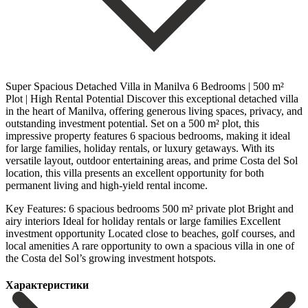
Super Spacious Detached Villa in Manilva 6 Bedrooms | 500 m²
Plot | High Rental Potential Discover this exceptional detached villa
in the heart of Manilva, offering generous living spaces, privacy, and
outstanding investment potential. Set on a 500 m² plot, this
impressive property features 6 spacious bedrooms, making it ideal
for large families, holiday rentals, or luxury getaways. With its
versatile layout, outdoor entertaining areas, and prime Costa del Sol
location, this villa presents an excellent opportunity for both
permanent living and high-yield rental income.
Key Features: 6 spacious bedrooms 500 m² private plot Bright and
airy interiors Ideal for holiday rentals or ‌large ‌families Excellent
‌investment ‌opportunity Located close ‌to beaches, ‌golf courses, and
local amenities A rare opportunity to ‌own a ‌spacious villa ‌in one of
‌the ‌Costa ‌del ‌Sol’s ‌growing ‌investment ‌hotspots.
Характеристики