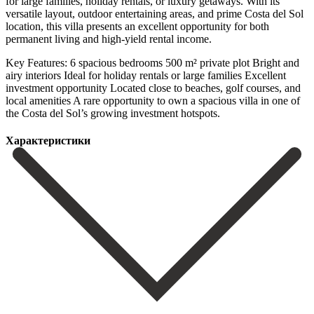
for large families, holiday rentals, or luxury getaways. With its
versatile layout, outdoor entertaining areas, and prime Costa del Sol
location, this villa presents an excellent opportunity for both
permanent living and high-yield rental income.
Key Features: 6 spacious bedrooms 500 m² private plot Bright and
airy interiors Ideal for holiday rentals or ‌large ‌families Excellent
‌investment ‌opportunity Located close ‌to beaches, ‌golf courses, and
local amenities A rare opportunity to ‌own a ‌spacious villa ‌in one of
‌the ‌Costa ‌del ‌Sol’s ‌growing ‌investment ‌hotspots.
Характеристики