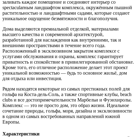
заливать каждое помещение и соединяют интерьер со
spectacularным ландшафтом комплекса, окружённым пышной
растительностью и ландшафтными садами, которые создают
уникальное ощущение безмятежности и благополучия.
Дома выделяются премиальной отделкой, материалами
высшего качества и современной архитектурой,
разработанной для наслаждения как внутренними, так и
внешними пространствами в течение всего года.
Расположенный в эксклюзивном закрытом комплексе с
услугами обслуживания и охраны, комплекс гарантирует
приватность и спокойствие в привилегированной обстановке.
Кроме того, его отличное расположение делает этот проект
уникальной возможностью — будь то основное жильё, дом
для отдыха или инвестиция.
Рядом находятся некоторые из самых престижных полей для
гольфа на Коста-дель-Соль, а также спортивные клубы, beach
clubs и ‌все ‌достопримечательности ‌Марбельи ‌и Фуэнхиролы.
Комплекс ‌— это ‌не просто дом, это образ жизни. Идеальное
сочетание ‌природы, гольфа, ‌моря, дизайна ‌и эксклюзивности
в ‌одном ‌из ‌самых ‌востребованных ‌направлений ‌южной
‌Европы.
Характеристики