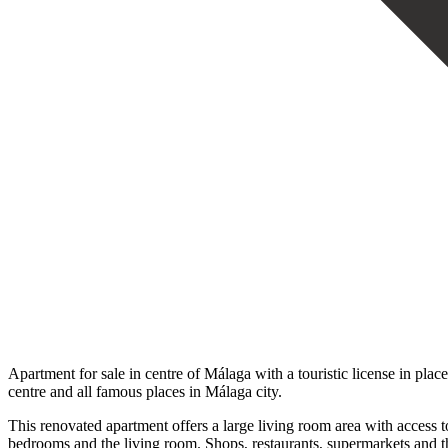
Apartment for sale in centre of Málaga with a touristic license in pla
centre and all famous places in Málaga city.
This renovated apartment offers a large living room area with access to a
bedrooms and the ‌living room. ‌Shops, restaurants, ‌supermarkets and the ‌l