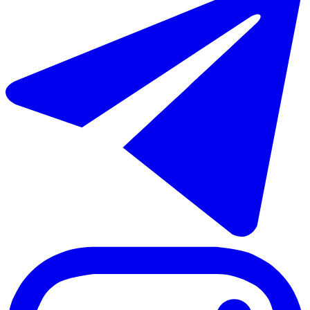
-8%
€769.000
€845.000
Продажа апартаментов на среднем этаже в Higueron
131 m²
3 комнаты
2 ванны