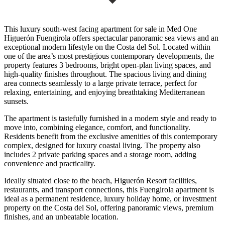
This luxury south-west facing apartment for sale in Med One
Higuerón Fuengirola offers spectacular panoramic sea views and an
exceptional modern lifestyle on the Costa del Sol. Located within
one of the area’s most prestigious contemporary developments, the
property features 3 bedrooms, bright open-plan living spaces, and
high-quality finishes throughout. The spacious living and dining
area connects seamlessly to a large private terrace, perfect for
relaxing, entertaining, and enjoying breathtaking Mediterranean
sunsets.
The apartment is tastefully furnished in a modern style and ready to
move into, combining elegance, comfort, and functionality.
Residents benefit from the exclusive amenities of this contemporary
complex, designed for luxury coastal living. The property also
includes 2 private parking spaces and a storage room, adding
convenience and practicality.
Ideally situated close to the beach, Higuerón Resort facilities,
restaurants, and transport connections, ‌this ‌Fuengirola ‌apartment ‌is
ideal ‌as a ‌permanent residence, luxury holiday home, or investment
property ‌on the ‌Costa del ‌Sol, offering panoramic ‌views, ‌premium
‌finishes, ‌and ‌an ‌unbeatable ‌location.