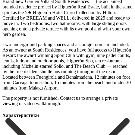
Brand-new Garden Villa at South Residences — the acclaimed
branded residence project by Higuerón Real Estate, built in the same
spirit as the 5★ Higuerón Hotel Curio Collection by Hilton.
Certified by BREEAM and WELL, delivered in 2025 and ready to
move in. Two bedrooms, two bathrooms, with large sliding doors
opening onto a private terrace with its own pool and with your own
herb garden.
Two underground parking spaces and a storage room are included.
As an owner at South Residences, you have full access to Higuerón
Resort: the award-winning Sport Club with gym, nine padel courts,
tennis, indoor and outdoor pools, Higuerón Spa, ten restaurants
including Michelin-starred Sollo, and The Beach Club — reached
by the free resident shuttle bus running throughout the resort.
Located between Fuengirola and Benalmádena, 12 minutes on foot
from ‌Carvajal ‌train ‌station, ‌15 minutes ‌from the ‌beach and under 30
minutes from Málaga Airport.
The ‌property is ‌not furnished. ‌Contact us to ‌arrange ‌a ‌private
‌viewing ‌or ‌video ‌walkthrough.
Характеристики