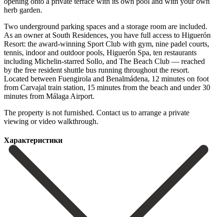
opening onto a private terrace with its own pool and with your own
herb garden.
Two underground parking spaces and a storage room are included.
As an owner at South Residences, you have full access to Higuerón
Resort: the award-winning Sport Club with gym, nine padel courts,
tennis, indoor and outdoor pools, Higuerón Spa, ten restaurants
including Michelin-starred Sollo, and The Beach Club — reached
by the free resident shuttle bus running throughout the resort.
Located between Fuengirola and Benalmádena, 12 minutes on foot
from ‌Carvajal ‌train ‌station, ‌15 minutes ‌from the ‌beach and under 30
minutes from Málaga Airport.
The ‌property is ‌not furnished. ‌Contact us to ‌arrange ‌a ‌private
‌viewing ‌or ‌video ‌walkthrough.
Характеристики