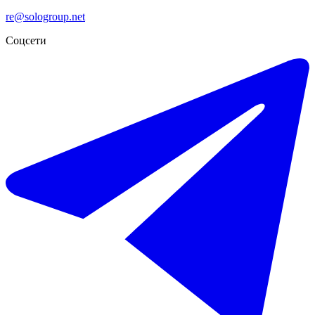
re@sologroup.net
Соцсети