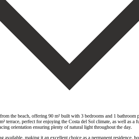
 from the beach, offering 90 m² built with 3 bedrooms and 1 bathroom pl
 m² terrace, perfect for enjoying the Costa del Sol climate, as well as a f
cing orientation ensuring plenty of natural light ‌throughout ‌the ‌day.
g available, ‌making it ‌an excellent ‌choice as a ‌permanent ‌residence, ‌ho