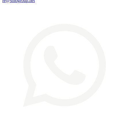
re@sologroup.net