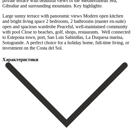
private terrace with beautiful views of the Mediterranean Sea,
Gibraltar and surrounding mountains. Key highlights:
Large sunny terrace with panoramic views Modern open kitchen
and bright living space 2 bedrooms, 2 bathrooms (master en-suite)
open and spacious wardrobe Peaceful, well-maintained community
with pool Close to beaches, golf, shops, restaurants. ‌ Well ‌connected
‌to ‌Estepona town, ‌port, San ‌Luis Sabinillas, La Duquesa marina,
Sotogrande. A perfect ‌choice for ‌a holiday ‌home, full-time living, ‌or
‌investment ‌on ‌the ‌Costa ‌del ‌Sol.
Характеристики