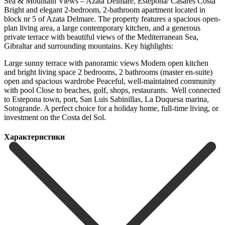
Sea & Mountain Views – Azata Delmare, Estepona/ Casares Costa
Bright and elegant 2-bedroom, 2-bathroom apartment located in
block nr 5 of Azata Delmare. The property features a spacious open-
plan living area, a large contemporary kitchen, and a generous
private terrace with beautiful views of the Mediterranean Sea,
Gibraltar and surrounding mountains. Key highlights:
Large sunny terrace with panoramic views Modern open kitchen
and bright living space 2 bedrooms, 2 bathrooms (master en-suite)
open and spacious wardrobe Peaceful, well-maintained community
with pool Close to beaches, golf, shops, restaurants. ‌ Well ‌connected
‌to ‌Estepona town, ‌port, San ‌Luis Sabinillas, La Duquesa marina,
Sotogrande. A perfect ‌choice for ‌a holiday ‌home, full-time living, ‌or
‌investment ‌on ‌the ‌Costa ‌del ‌Sol.
Характеристики