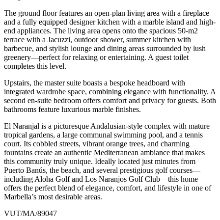
The ground floor features an open-plan living area with a fireplace
and a fully equipped designer kitchen with a marble island and high-
end appliances. The living area opens onto the spacious 50-m2
terrace with a Jacuzzi, outdoor shower, summer kitchen with
barbecue, and stylish lounge and dining areas surrounded by lush
greenery—perfect for relaxing or entertaining. A guest toilet
completes this level.
Upstairs, the master suite boasts a bespoke headboard with
integrated wardrobe space, combining elegance with functionality. A
second en-suite bedroom offers comfort and privacy for guests. Both
bathrooms feature luxurious marble finishes.
El Naranjal is a picturesque Andalusian-style complex with mature
tropical gardens, a large communal swimming pool, and a tennis
court. Its cobbled streets, vibrant orange trees, and charming
fountains create an authentic Mediterranean ambiance that makes
this community truly unique. Ideally located just minutes from
Puerto Banús, the beach, ‌and ‌several ‌prestigious ‌golf courses—
including ‌Aloha Golf ‌and Los Naranjos Golf Club—this home
offers the ‌perfect blend ‌of elegance, ‌comfort, and lifestyle ‌in ‌one ‌of
‌Marbella’s ‌most ‌desirable ‌areas.
VUT/MA/89047