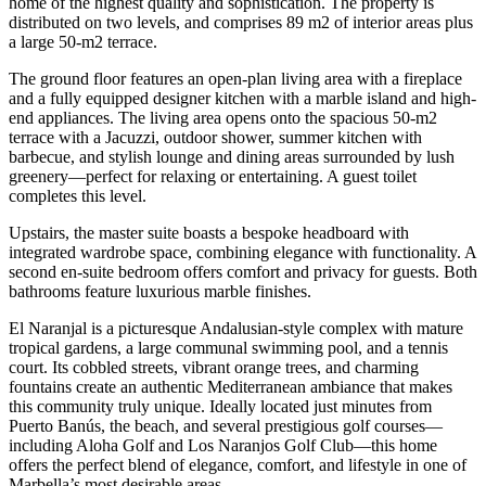
home of the highest quality and sophistication. The property is
distributed on two levels, and comprises 89 m2 of interior areas plus
a large 50-m2 terrace.
The ground floor features an open-plan living area with a fireplace
and a fully equipped designer kitchen with a marble island and high-
end appliances. The living area opens onto the spacious 50-m2
terrace with a Jacuzzi, outdoor shower, summer kitchen with
barbecue, and stylish lounge and dining areas surrounded by lush
greenery—perfect for relaxing or entertaining. A guest toilet
completes this level.
Upstairs, the master suite boasts a bespoke headboard with
integrated wardrobe space, combining elegance with functionality. A
second en-suite bedroom offers comfort and privacy for guests. Both
bathrooms feature luxurious marble finishes.
El Naranjal is a picturesque Andalusian-style complex with mature
tropical gardens, a large communal swimming pool, and a tennis
court. Its cobbled streets, vibrant orange trees, and charming
fountains create an authentic Mediterranean ambiance that makes
this community truly unique. Ideally located just minutes from
Puerto Banús, the beach, ‌and ‌several ‌prestigious ‌golf courses—
including ‌Aloha Golf ‌and Los Naranjos Golf Club—this home
offers the ‌perfect blend ‌of elegance, ‌comfort, and lifestyle ‌in ‌one ‌of
‌Marbella’s ‌most ‌desirable ‌areas.