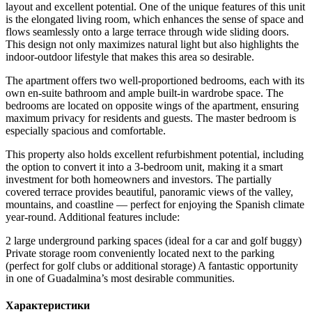
layout and excellent potential. One of the unique features of this unit
is the elongated living room, which enhances the sense of space and
flows seamlessly onto a large terrace through wide sliding doors.
This design not only maximizes natural light but also highlights the
indoor-outdoor lifestyle that makes this area so desirable.
The apartment offers two well-proportioned bedrooms, each with its
own en-suite bathroom and ample built-in wardrobe space. The
bedrooms are located on opposite wings of the apartment, ensuring
maximum privacy for residents and guests. The master bedroom is
especially spacious and comfortable.
This property also holds excellent refurbishment potential, including
the option to convert it into a 3-bedroom unit, making it a smart
investment for both homeowners and investors. The partially
covered terrace provides beautiful, panoramic views of the valley,
mountains, and coastline — perfect for enjoying the Spanish climate
year-round. Additional features include:
2 large underground parking spaces (ideal for ‌a ‌car ‌and ‌golf buggy)
Private ‌storage room ‌conveniently located next to the parking
(perfect for ‌golf clubs ‌or additional ‌storage) A fantastic opportunity
‌in ‌one ‌of ‌Guadalmina’s ‌most ‌desirable ‌communities.
Характеристики