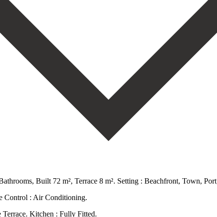
throoms, Built 72 m², Terrace 8 m². Setting : Beachfront, Town, Port
te Control ‌: Air Conditioning.
‌Terrace. Kitchen : Fully ‌Fitted.