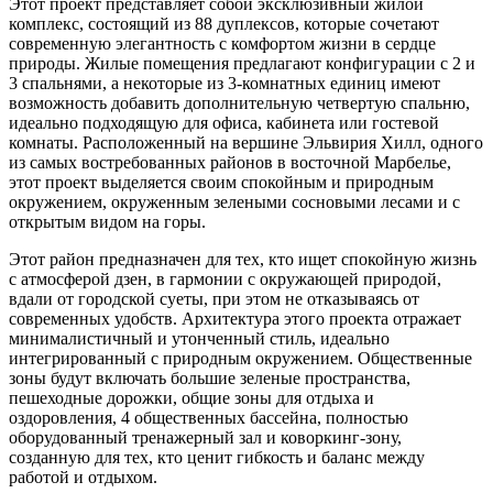
Этот проект представляет собой эксклюзивный жилой
комплекс, состоящий из 88 дуплексов, которые сочетают
современную элегантность с комфортом жизни в сердце
природы. Жилые помещения предлагают конфигурации с 2 и
3 спальнями, а некоторые из 3-комнатных единиц имеют
возможность добавить дополнительную четвертую спальню,
идеально подходящую для офиса, кабинета или гостевой
комнаты. Расположенный на вершине Эльвирия Хилл, одного
из самых востребованных районов в восточной Марбелье,
этот проект выделяется своим спокойным и природным
окружением, окруженным зелеными сосновыми лесами и с
открытым видом на горы.
Этот район предназначен для тех, кто ищет спокойную жизнь
с атмосферой дзен, в гармонии с окружающей природой,
вдали от городской суеты, при этом не отказываясь от
современных удобств. Архитектура этого проекта отражает
минималистичный и утонченный стиль, идеально
интегрированный с природным окружением. Общественные
зоны будут включать большие зеленые пространства,
пешеходные дорожки, общие зоны для отдыха и
оздоровления, 4 общественных бассейна, полностью
оборудованный тренажерный зал и коворкинг-зону,
созданную для тех, кто ценит гибкость и баланс между
работой и отдыхом.