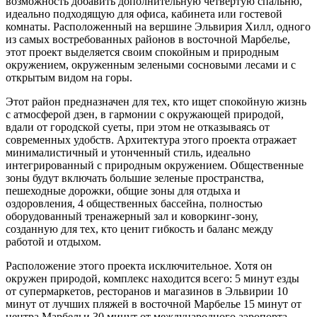
возможность добавить дополнительную четвертую спальню,
идеально подходящую для офиса, кабинета или гостевой
комнаты. Расположенный на вершине Эльвирия Хилл, одного
из самых востребованных районов в восточной Марбелье,
этот проект выделяется своим спокойным и природным
окружением, окруженным зелеными сосновыми лесами и с
открытым видом на горы.
Этот район предназначен для тех, кто ищет спокойную жизнь
с атмосферой дзен, в гармонии с окружающей природой,
вдали от городской суеты, при этом не отказываясь от
современных удобств. Архитектура этого проекта отражает
минималистичный и утонченный стиль, идеально
интегрированный с природным окружением. Общественные
зоны будут включать большие зеленые пространства,
пешеходные дорожки, общие зоны для отдыха и
оздоровления, 4 общественных бассейна, полностью
оборудованный тренажерный зал и коворкинг-зону,
созданную для тех, кто ценит гибкость и баланс между
работой и отдыхом.
Расположение этого проекта исключительное. Хотя он
окружен природой, комплекс находится всего: 5 минут езды
от супермаркетов, ресторанов и магазинов в Эльвирии 10
минут от лучших пляжей в восточной Марбелье 15 минут от
центра Марбельи 30 минут от международного аэропорта