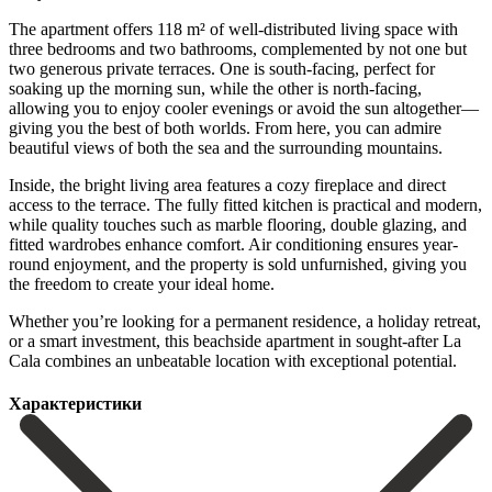
The apartment offers 118 m² of well-distributed living space with
three bedrooms and two bathrooms, complemented by not one but
two generous private terraces. One is south-facing, perfect for
soaking up the morning sun, while the other is north-facing,
allowing you to enjoy cooler evenings or avoid the sun altogether—
giving you the best of both worlds. From here, you can admire
beautiful views of both the sea and the surrounding mountains.
Inside, the bright living area features a cozy fireplace and direct
access to the terrace. The fully fitted kitchen is practical and modern,
while quality touches such as marble flooring, double glazing, and
fitted wardrobes enhance comfort. Air conditioning ensures year-
round enjoyment, and the property is sold unfurnished, giving you
the freedom to create your ‌ideal ‌home.
Whether ‌you’re ‌looking for ‌a permanent ‌residence, a holiday retreat,
or a smart investment, ‌this beachside ‌apartment in ‌sought-after La
Cala ‌combines ‌an ‌unbeatable ‌location ‌with ‌exceptional ‌potential.
Характеристики