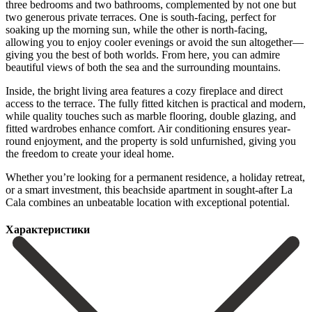
three bedrooms and two bathrooms, complemented by not one but
two generous private terraces. One is south-facing, perfect for
soaking up the morning sun, while the other is north-facing,
allowing you to enjoy cooler evenings or avoid the sun altogether—
giving you the best of both worlds. From here, you can admire
beautiful views of both the sea and the surrounding mountains.
Inside, the bright living area features a cozy fireplace and direct
access to the terrace. The fully fitted kitchen is practical and modern,
while quality touches such as marble flooring, double glazing, and
fitted wardrobes enhance comfort. Air conditioning ensures year-
round enjoyment, and the property is sold unfurnished, giving you
the freedom to create your ‌ideal ‌home.
Whether ‌you’re ‌looking for ‌a permanent ‌residence, a holiday retreat,
or a smart investment, ‌this beachside ‌apartment in ‌sought-after La
Cala ‌combines ‌an ‌unbeatable ‌location ‌with ‌exceptional ‌potential.
Характеристики