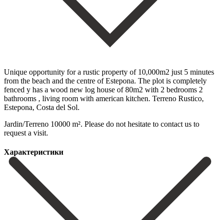
Unique opportunity for a rustic property of 10,000m2 just 5 minutes
from the beach and the centre of Estepona. The plot is completely
fenced y has a wood new log house of ‌80m2 ‌with ‌2 ‌bedrooms 2
‌bathrooms , ‌living room with american kitchen. Terreno Rustico,
Estepona, Costa ‌del Sol.
Jardin/Terreno ‌10000 m². Please ‌do not hesitate ‌to ‌contact ‌us ‌to
‌request ‌a ‌visit.
Характеристики