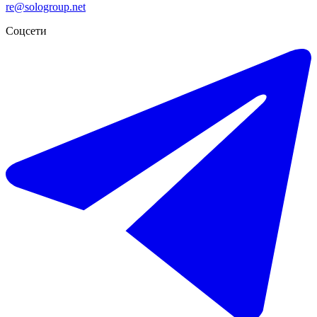
re@sologroup.net
Соцсети