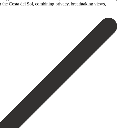
 the ‌Costa ‌del ‌Sol, ‌combining ‌privacy, ‌breathtaking ‌views,