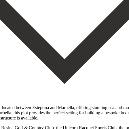
lly located between Estepona and Marbella, offering stunning sea and m
a, this plot provides the perfect setting for building a bespoke luxury 
structure is available.
La Resina Golf & Country Club, the Unicorn Racquet Sports Club, the pre