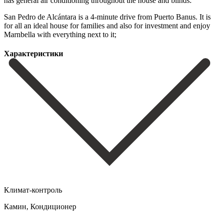
has general air conditioning throughout the house and blinds.
San Pedro de ‌Alcántara ‌is ‌a ‌4-minute drive ‌from Puerto ‌Banus. It is
for all an ideal house ‌for families ‌and also ‌for investment and ‌enjoy
‌Marnbella ‌with ‌everything ‌next ‌to ‌it;
Характеристики
Климат-контроль
Камин, Кондиционер