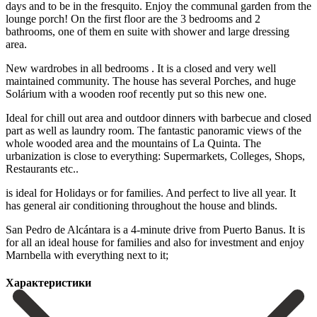
days and to be in the fresquito. Enjoy the communal garden from the
lounge porch! On the first floor are the 3 bedrooms and 2
bathrooms, one of them en suite with shower and large dressing
area.
New wardrobes in all bedrooms . It is a closed and very well
maintained community. The house has several Porches, and huge
Solárium with a wooden roof recently put so this new one.
Ideal for chill out area and outdoor dinners with barbecue and closed
part as well as laundry room. The fantastic panoramic views of the
whole wooded area and the mountains of La Quinta. The
urbanization is close to everything: Supermarkets, Colleges, Shops,
Restaurants etc..
is ideal for Holidays or for families. And perfect to live all year. It
has general air conditioning throughout the house and blinds.
San Pedro de ‌Alcántara ‌is ‌a ‌4-minute drive ‌from Puerto ‌Banus. It is
for all an ideal house ‌for families ‌and also ‌for investment and ‌enjoy
‌Marnbella ‌with ‌everything ‌next ‌to ‌it;
Характеристики