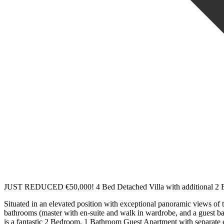
JUST REDUCED €50,000! 4 Bed Detached Villa with additional 2 Bed 
Situated in an elevated position with exceptional panoramic views of 
bathrooms (master with en-suite and walk in wardrobe, and a guest bath
is a fantastic 2 Bedroom, 1 Bathroom Guest Apartment with separate en