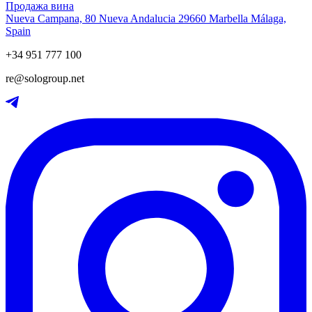
Продажа вина
Nueva Campana, 80 Nueva Andalucia 29660 Marbella Málaga,
Spain
+34 951 777 100
re@sologroup.net