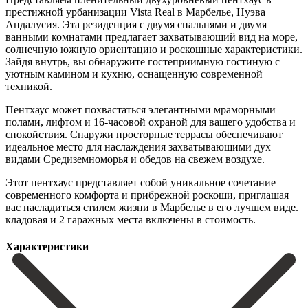
престижной урбанизации Vista Real в Марбелье, Нуэва
Андалусия. Эта резиденция с двумя спальнями и двумя
ванными комнатами предлагает захватывающий вид на море,
солнечную южную ориентацию и роскошные характеристики.
Зайдя внутрь, вы обнаружите гостеприимную гостиную с
уютным камином и кухню, оснащенную современной
техникой.
Пентхаус может похвастаться элегантными мраморными
полами, лифтом и 16-часовой охраной для вашего удобства и
спокойствия. Снаружи просторные террасы обеспечивают
идеальное место для наслаждения захватывающими дух
видами Средиземноморья и обедов на свежем воздухе. ‌
Этот ‌пентхаус ‌представляет ‌собой уникальное ‌сочетание
современного ‌комфорта и прибрежной роскоши, приглашая
вас насладиться стилем ‌жизни в ‌Марбелье в ‌его лучшем виде.
кладовая ‌и ‌2 ‌гаражных ‌места ‌включены ‌в ‌стоимость.
Характеристики