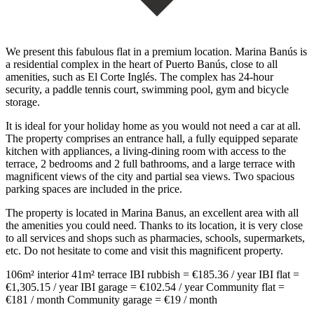
We present this fabulous flat in a premium location. Marina Banús is
a residential complex in the heart of Puerto Banús, close to all
amenities, such as El Corte Inglés. The complex has 24-hour
security, a paddle tennis court, swimming pool, gym and bicycle
storage.
It is ideal for your holiday home as you would not need a car at all.
The property comprises an entrance hall, a fully equipped separate
kitchen with appliances, a living-dining room with access to the
terrace, 2 bedrooms and 2 full bathrooms, and a large terrace with
magnificent views of the city and partial sea views. Two spacious
parking spaces are included in the price.
The property is located in Marina Banus, an excellent area with all
the amenities you could need. Thanks to its location, it is very close
to all services and shops such as pharmacies, schools, supermarkets,
etc. Do not hesitate to come and visit this ‌magnificent ‌property.
106m² ‌interior 41m² ‌terrace IBI rubbish ‌= €185.36 ‌/ year IBI flat =
€1,305.15 / year IBI garage ‌= €102.54 ‌/ year Community ‌flat =
€181 ‌/ ‌month Community ‌garage ‌= ‌€19 ‌/ ‌month