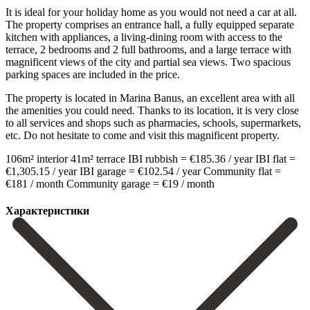
It is ideal for your holiday home as you would not need a car at all.
The property comprises an entrance hall, a fully equipped separate
kitchen with appliances, a living-dining room with access to the
terrace, 2 bedrooms and 2 full bathrooms, and a large terrace with
magnificent views of the city and partial sea views. Two spacious
parking spaces are included in the price.
The property is located in Marina Banus, an excellent area with all
the amenities you could need. Thanks to its location, it is very close
to all services and shops such as pharmacies, schools, supermarkets,
etc. Do not hesitate to come and visit this ‌magnificent ‌property.
106m² ‌interior 41m² ‌terrace IBI rubbish ‌= €185.36 ‌/ year IBI flat =
€1,305.15 / year IBI garage ‌= €102.54 ‌/ year Community ‌flat =
€181 ‌/ ‌month Community ‌garage ‌= ‌€19 ‌/ ‌month
Характеристики