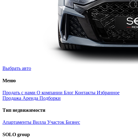
Выбрать авто
Меню
Продать с нами
О компании
Блог
Контакты
Избранное
Продажа
Аренда
Подборки
Тип недвижимости
Апартаменты
Вилла
Участок
Бизнес
SOLO group