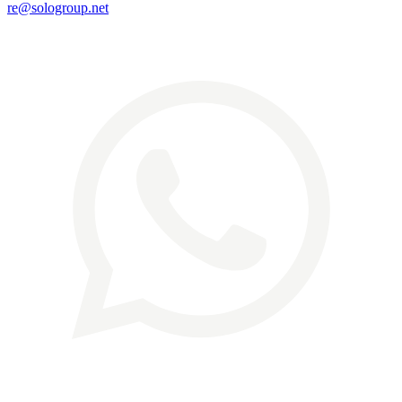
re@sologroup.net