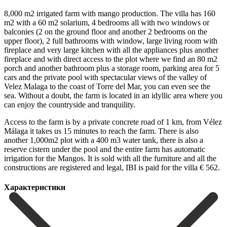
8,000 m2 irrigated farm with mango production. The villa has 160
m2 with a 60 m2 solarium, 4 bedrooms all with two windows or
balconies (2 on the ground floor and another 2 bedrooms on the
upper floor), 2 full bathrooms with window, large living room with
fireplace and very large kitchen with all the appliances plus another
fireplace and with direct access to the plot where we find an 80 m2
porch and another bathroom plus a storage room, parking area for 5
cars and the private pool with spectacular views of the valley of
Velez Malaga to the coast of Torre del Mar, you can even see the
sea. Without a doubt, the farm is located in an idyllic area where you
can enjoy the countryside and tranquility.
Access to the farm is by a private concrete road of 1 km, from Vélez
Málaga it takes us 15 minutes to reach the farm. There is also
another 1,000m2 plot with a 400 m3 water tank, there is also a
reserve cistern under the pool and the entire farm ‌has ‌automatic
‌irrigation ‌for the ‌Mangos. It ‌is sold with all the furniture and all ‌the
constructions ‌are registered ‌and legal, IBI ‌is ‌paid ‌for ‌the ‌villa ‌€ ‌562.
Характеристики